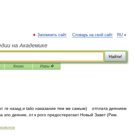
Запомнить сайт
Словарь на свой сайт
RU
едии на Академике
Найти!
Книги
Игры ⚽
лат. re назад и talio наказание тем же самым) отплата деянием
за зло деяние, от к рого предостерегает Новый Завет (Рим.
терминов