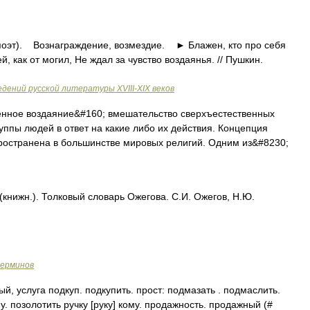
оэт). Вознаграждение, возмездие. ► Блажен, кто про себя
, как от могил, Не ждал за чувство воздаянья. // Пушкин.
дений русской литературы ХVIII-ХIХ веков
нное воздаяние&#160; вмешательство сверхъестественных
уппы людей в ответ на какие либо их действия. Концепция
ространена в большинстве мировых религий. Одним из&#8230;
книжн.). Толковый словарь Ожегова. С.И. Ожегов, Н.Ю.
терминов
й, услуга подкуп. подкупить. прост: подмазать . подмаслить.
му. позолотить ручку [руку] кому. продажность. продажный (#