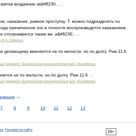
. взятка воздаяние за&#8230; …
м, наказание, равное проступку. Т. можно подразделить по
огда причиненное зло в точности воспроизводится наказанием,
е отплачивается таким же, и&#8230; …
и И.А. Ефрона
 делающему вменяется не по милости, но по долгу. Рим.11:6
ый перевод. Библейская энциклопедия арх. Никифора.
тся не по милости, но по долгу. Рим.11:6 …
ый перевод. Библейская энциклопедия арх. Никифора.
дующая
→
7
8
9
10
11
12
13
ка
,
Реклама на сайте
18+