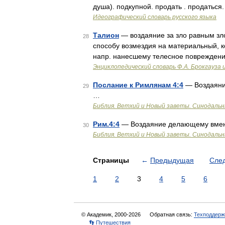
душа). подкупной. продать . продаться
Идеографический словарь русского языка
Талион
— воздаяние за зло равным зло
28
способу возмездия на материальный, к
напр. нанесшему телесное повреждени
Энциклопедический словарь Ф.А. Брокгауза 
Послание к Римлянам 4:4
— Воздаяние
29
…
Библия. Ветхий и Новый заветы. Синодальн
Рим.4:4
— Воздаяние делающему вменяе
30
Библия. Ветхий и Новый заветы. Синодальн
Страницы
←
Предыдущая
Сле
1
2
3
4
5
6
© Академик, 2000-2026
Обратная связь:
Техподдерж
👣 Путешествия